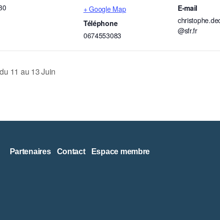
30
E-mail
+ Google Map
christophe.d
Téléphone
@sfr.fr
0674553083
 du 11 au 13 Juin
Partenaires
Contact
Espace membre