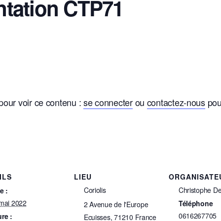
ntation CTP71
pour voir ce contenu :
se connecter
ou
contactez-nous
pou
ILS
LIEU
ORGANISATE
Coriolis
Christophe D
e :
mai 2022
Téléphone
2 Avenue de l'Europe
0616267705
re :
Ecuisses
,
71210
France