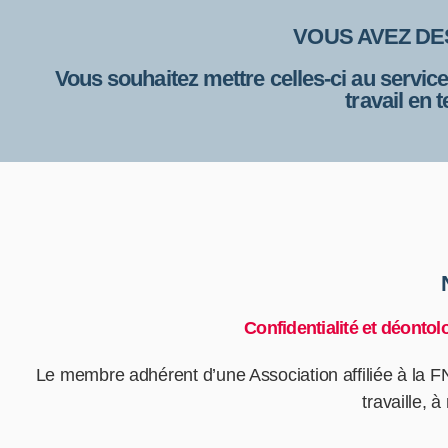
VOUS AVEZ D
Vous souhaitez mettre celles-ci au service
travail en
Confidentialité et déonto
Le membre adhérent d’une Association affiliée à la F
travaille, 